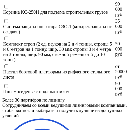
90
000
Корзина КС-250Н для подъема строительных грузов
руб
35
000
Система защиты оператора СЗО-1 (козырек защиты от
руб
осадков)
50
Комплект строп (2 ед. пауков на 2 и 4 тонны, стропы 5
000
и 6 метров на 1 тонну, шир. 30 мм; стропы 3 и 4 метра
руб
на 3 тонны, шир. 90 мм, стяжной ремень от 5 до 10
тонн )
от
50000
Настил бортовой платформы из рифленого стального
руб
листа
90
000
Пневмосиденье с подлокотником
руб
Более 30 партнёров по лизингу
Сотрудничаем со всеми ведущими лизинговыми компаниями,
чтобы вы могли выбирать и получить лучшие из доступных
условий