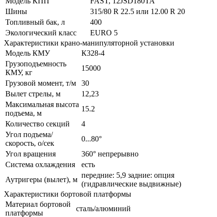
Модель КПП
FAST, 12JSD180TA
Шины
315/80 R 22.5 или 12.00 R 20
Топливный бак, л
400
Экологический класс
EURO 5
Характеристики крано-манипуляторной установки
Модель КМУ
К328-4
Грузоподъемность
15000
КМУ, кг
Грузовой момент, т/м
30
Вылет стрелы, м
12,23
Максимальная высота
15.2
подъема, м
Количество секций
4
Угол подъема/
0...80°
скорость, о/сек
Угол вращения
360° непрерывно
Система охлаждения
есть
передние: 5,9 задние: опция
Аутригеры (вылет), м
(гидравлические выдвижные)
Характеристики бортовой платформы
Материал бортовой
сталь/алюминий
платформы