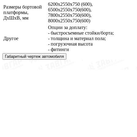
6200х2550х750 (600),
Размеры бортовой
6500х2550х750(600),
платформы,
7800х2550х750(600),
ДхШхВ, мм
8000х2550х750(600)
Опции за доплату:
- быстросъемные стойки/борта;
Другое
- толщина и материал пола;
- погрузочная высота
- фитинги
Габаритный чертеж автомобиля