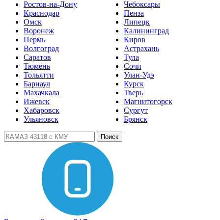
Ростов-на-Дону
Чебоксары
Краснодар
Пенза
Омск
Липецк
Воронеж
Калининград
Пермь
Киров
Волгоград
Астрахань
Саратов
Тула
Тюмень
Сочи
Тольятти
Улан-Удэ
Барнаул
Курск
Махачкала
Тверь
Ижевск
Магнитогорск
Хабаровск
Сургут
Ульяновск
Брянск
Поиск