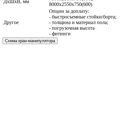
ДхШхВ, мм
8000х2550х750(600)
Опции за доплату:
- быстросъемные стойки/борта;
Другое
- толщина и материал пола;
- погрузочная высота
- фитинги
Схема кран-манипулятора