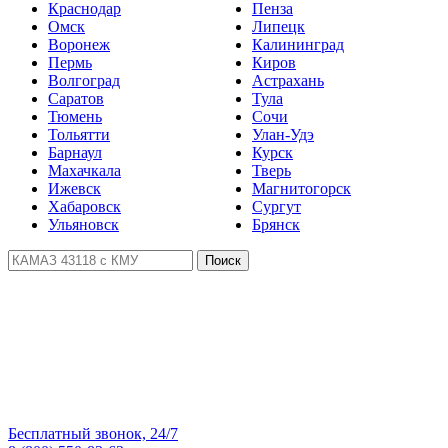
Краснодар
Пенза
Омск
Липецк
Воронеж
Калининград
Пермь
Киров
Волгоград
Астрахань
Саратов
Тула
Тюмень
Сочи
Тольятти
Улан-Удэ
Барнаул
Курск
Махачкала
Тверь
Ижевск
Магнитогорск
Хабаровск
Сургут
Ульяновск
Брянск
Поиск
Бесплатный звонок, 24/7