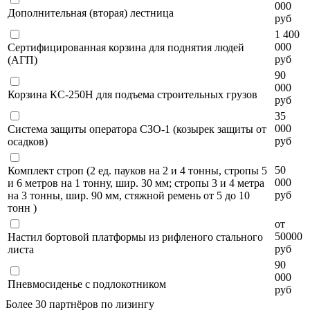
000
Дополнительная (вторая) лестница
руб
1 400
000
Сертифицированная корзина для поднятия людей
руб
(АГП)
90
000
Корзина КС-250Н для подъема строительных грузов
руб
35
000
Система защиты оператора СЗО-1 (козырек защиты от
руб
осадков)
50
Комплект строп (2 ед. пауков на 2 и 4 тонны, стропы 5
000
и 6 метров на 1 тонну, шир. 30 мм; стропы 3 и 4 метра
руб
на 3 тонны, шир. 90 мм, стяжной ремень от 5 до 10
тонн )
от
50000
Настил бортовой платформы из рифленого стального
руб
листа
90
000
Пневмосиденье с подлокотником
руб
Более 30 партнёров по лизингу