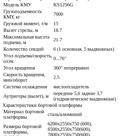
Модель КМУ
KS1256G
Грузоподъемность
7000
КМУ, кг
Грузовой момент, т/м
15
Вылет стрелы, м
18.7
Максимальная высота
21.7
подъема, м
Количество секций
6 (1 основная, 5 выдвижных)
Угол подъема/скорость,
0...76°
о/сек
Угол вращения
360° непрерывно
Скорость вращения,
2.5
мин/оборот
Система охлаждения
маслоохладитель
передние 5,6 задние 3,7
Аутригеры (вылет), м
(гидравлические выдвижные)
Характеристики бортовой платформы
Материал бортовой
сталь/алюминий
платформы
6200х2550х750 (600),
Размеры бортовой
6500х2550х750(600),
платформы,
7800х2550х750(600),