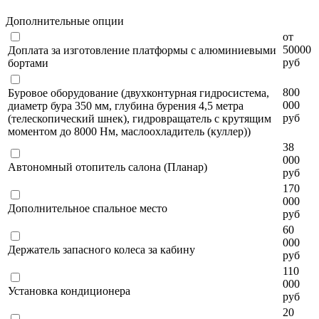
Дополнительные опции
от
50000
Доплата за изготовление платформы с алюминиевыми
руб
бортами
800
Буровое оборудование (двухконтурная гидросистема,
000
диаметр бура 350 мм, глубина бурения 4,5 метра
руб
(телескопический шнек), гидровращатель с крутящим
моментом до 8000 Нм, маслоохладитель (куллер))
38
000
Автономный отопитель салона (Планар)
руб
170
000
Дополнительное спальное место
руб
60
000
Держатель запасного колеса за кабину
руб
110
000
Установка кондиционера
руб
20