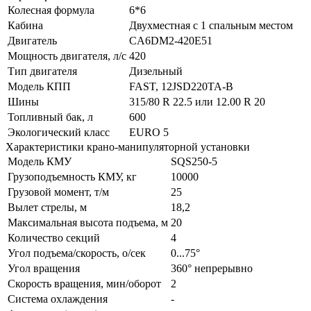
Колесная формула
6*6
Кабина
Двухместная с 1 спальным местом
Двигатель
CA6DM2-420E51
Мощность двигателя, л/с
420
Тип двигателя
Дизельный
Модель КПП
FAST, 12JSD220TA-B
Шины
315/80 R 22.5 или 12.00 R 20
Топливный бак, л
600
Экологический класс
EURO 5
Характеристики крано-манипуляторной установки
Модель КМУ
SQS250-5
Грузоподъемность КМУ, кг
10000
Грузовой момент, т/м
25
Вылет стрелы, м
18,2
Максимальная высота подъема, м
20
Количество секций
4
Угол подъема/скорость, о/сек
0...75°
Угол вращения
360° непрерывно
Скорость вращения, мин/оборот
2
Система охлаждения
-