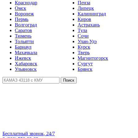
Краснодар
Пенза
Омск
Липецк
Воронеж
Калининград
Пермь
Киров
Волгоград
Астрахань
Саратов
Тула
Тюмень
Сочи
Тольятти
Улан-Удэ
Барнаул
Курск
Махачкала
Тверь
Ижевск
Магнитогорск
Хабаровск
Сургут
Ульяновск
Брянск
Поиск
Бесплатный звонок, 24/7