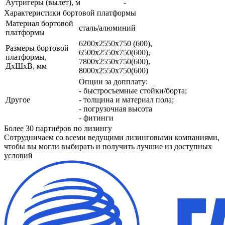
Аутригеры (вылет), м
-
Характеристики бортовой платформы
Материал бортовой
сталь/алюминий
платформы
6200х2550х750 (600),
Размеры бортовой
6500х2550х750(600),
платформы,
7800х2550х750(600),
ДхШхВ, мм
8000х2550х750(600)
Опции за допплату:
- быстросъемные стойки/борта;
Другое
- толщина и материал пола;
- погрузочная высота
- фитинги
Более 30 партнёров по лизингу
Сотрудничаем со всеми ведущими лизинговыми компаниями,
чтобы вы могли выбирать и получить лучшие из доступных
условий