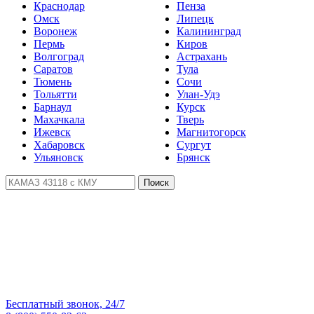
Краснодар
Пенза
Омск
Липецк
Воронеж
Калининград
Пермь
Киров
Волгоград
Астрахань
Саратов
Тула
Тюмень
Сочи
Тольятти
Улан-Удэ
Барнаул
Курск
Махачкала
Тверь
Ижевск
Магнитогорск
Хабаровск
Сургут
Ульяновск
Брянск
Поиск
Бесплатный звонок, 24/7