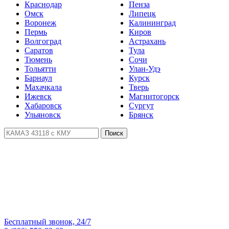
Краснодар
Пенза
Омск
Липецк
Воронеж
Калининград
Пермь
Киров
Волгоград
Астрахань
Саратов
Тула
Тюмень
Сочи
Тольятти
Улан-Удэ
Барнаул
Курск
Махачкала
Тверь
Ижевск
Магнитогорск
Хабаровск
Сургут
Ульяновск
Брянск
Поиск
Бесплатный звонок, 24/7