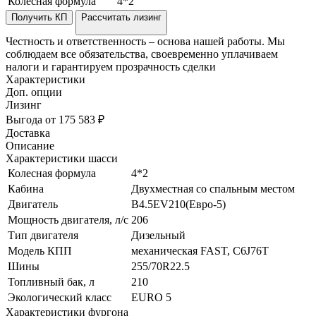
Колесная формула
4*2
Получить КП
Рассчитать лизинг
Честность и ответственность – основа нашей работы. Мы
соблюдаем все обязательства, своевременно уплачиваем
налоги и гарантируем прозрачность сделки
Характеристики
Доп. опции
Лизинг
Выгода от 175 583 ₽
Доставка
Описание
Характеристики шасси
Колесная формула
4*2
Кабина
Двухместная со спальным местом
Двигатель
B4.5EV210(Евро-5)
Мощность двигателя, л/с
206
Тип двигателя
Дизельный
Модель КПП
механическая FAST, C6J76T
Шины
255/70R22.5
Топливный бак, л
210
Экологический класс
EURO 5
Характеристики фургона